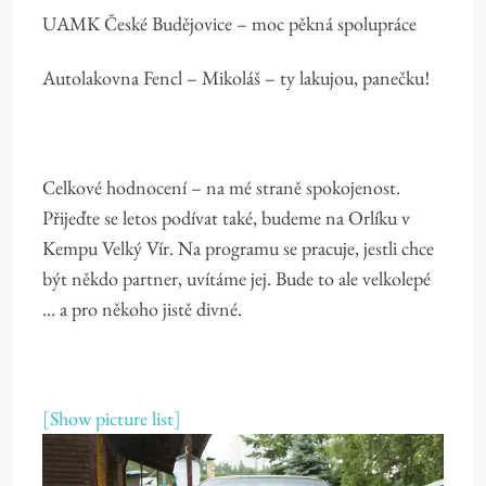
UAMK České Budějovice – moc pěkná spolupráce
Autolakovna Fencl – Mikoláš – ty lakujou, panečku!
Celkové hodnocení – na mé straně spokojenost.
Přijeďte se letos podívat také, budeme na Orlíku v
Kempu Velký Vír. Na programu se pracuje, jestli chce
být někdo partner, uvítáme jej. Bude to ale velkolepé
… a pro někoho jistě divné.
[Show picture list]