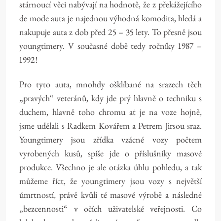
stárnoucí věci nabývají na hodnotě, že z překážejícího
de mode auta je najednou výhodná komodita, hledá a
nakupuje auta z dob před 25 – 35 lety. To přesně jsou
youngtimery. V současné době tedy ročníky 1987 –
1992!
Pro tyto auta, mnohdy ošklíbané na srazech těch
„pravých“ veteránů, kdy jde prý hlavně o techniku s
duchem, hlavně toho chromu ať je na voze hojně,
jsme udělali s Radkem Kovářem a Petrem Jirsou sraz.
Youngtimery jsou zřídka vzácné vozy počtem
vyrobených kusů, spíše jde o příslušníky masové
produkce. Všechno je ale otázka úhlu pohledu, a tak
můžeme říct, že youngtimery jsou vozy s největší
úmrtností, právě kvůli té masové výrobě a následné
„bezcennosti“ v očích uživatelské veřejnosti. Co