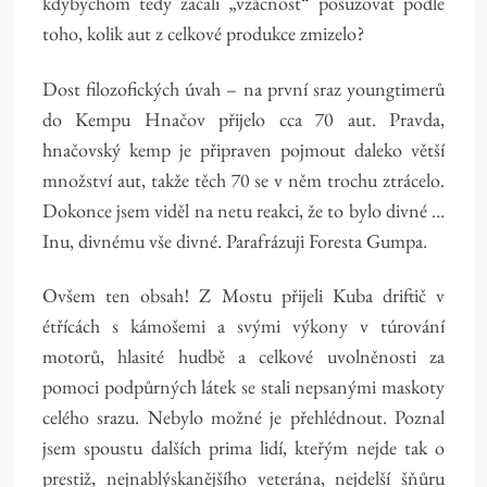
kdybychom tedy začali „vzácnost“ posuzovat podle
toho, kolik aut z celkové produkce zmizelo?
Dost filozofických úvah – na první sraz youngtimerů
do Kempu Hnačov přijelo cca 70 aut. Pravda,
hnačovský kemp je připraven pojmout daleko větší
množství aut, takže těch 70 se v něm trochu ztrácelo.
Dokonce jsem viděl na netu reakci, že to bylo divné …
Inu, divnému vše divné. Parafrázuji Foresta Gumpa.
Ovšem ten obsah! Z Mostu přijeli Kuba driftič v
étřícách s kámošemi a svými výkony v túrování
motorů, hlasité hudbě a celkové uvolněnosti za
pomoci podpůrných látek se stali nepsanými maskoty
celého srazu. Nebylo možné je přehlédnout. Poznal
jsem spoustu dalších prima lidí, kteřým nejde tak o
prestiž, nejnablýskanějšího veterána, nejdelší šňůru