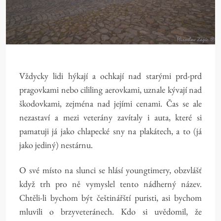
Vždycky lidi hýkají a ochkají nad starými prd-prd
pragovkami nebo cililing aerovkami, uznale kývají nad
škodovkami, zejména nad jejími cenami. Čas se ale
nezastaví a mezi veterány zavítaly i auta, které si
pamatuji já jako chlapecké sny na plakátech, a to (já
jako jediný) nestárnu.
O své místo na slunci se hlásí youngtimery, obzvlášť
když trh pro ně vymyslel tento nádherný název.
Chtěli-li bychom být češtinářští puristi, asi bychom
mluvili o brzyveteránech. Kdo si uvědomil, že