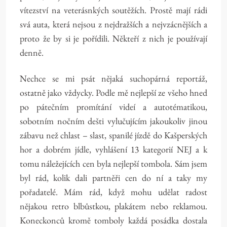
vítezství na veterásnkých soutěžích. Prostě mají rádi
svá auta, která nejsou z nejdražších a nejvzácnějších a
proto že by si je pořídili. Někteří z nich je používají
denně.
Nechce se mi psát nějaká suchopárná reportáž,
ostatně jako vždycky. Podle mě nejlepší ze všeho hned
po pátečním promítání videí a autotématikou,
sobotním nočním dešti vylučujícím jakoukoliv jinou
zábavu než chlast – slast, spanilé jízdě do Kašperských
hor a dobrém jídle, vyhlášení 13 kategorií NEJ a k
tomu náležejících cen byla nejlepší tombola. Sám jsem
byl rád, kolik dali partněři cen do ní a taky my
pořadatelé. Mám rád, když mohu udělat radost
nějakou retro blbůstkou, plakátem nebo reklamou.
Koneckonců kromě tomboly každá posádka dostala