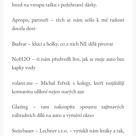
hned na vstupu tašku s požehnaně dárky.
Apropo, partneři – těch se nám sešlo k mé radosti
docela dost-
Budvar – kluci a holky, co z nich NE dělá pivovar
NoH2O – ti nám předvedli live, jak se meje auto bez
kapky vody
volant.me – Michal Feřtek s kolegy, kteří rozjíždějí
komunitu sdílení nejen starých aut
Glazing – tam nakoupíte spoustu zajímavých
náhradních dílů na auto a vymění okno
Steinbauer – Lechner s.r.o. – vytiskli nám letáky a tak,