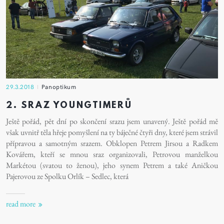
29.3.2018
Panoptikum
2. SRAZ YOUNGTIMERŮ
Ještě pořád, pět dní po skončení srazu jsem unavený. Ještě pořád mě
však uvnitř těla hřeje pomyšlení na ty báječné čtyři dny, které jsem strávil
přípravou a samotným srazem. Obklopen Petrem Jirsou a Radkem
Kovářem, kteří se mnou sraz organizovali, Petrovou manželkou
Markétou (svatou to ženou), jeho synem Petrem a také Aničkou
Pajerovou ze Spolku Orlík – Sedlec, která
read more