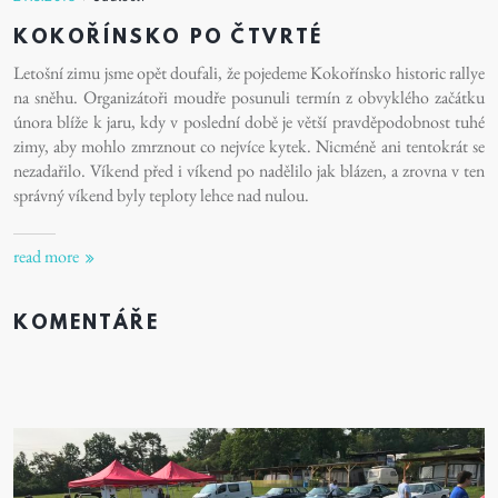
KOKOŘÍNSKO PO ČTVRTÉ
Letošní zimu jsme opět doufali, že pojedeme Kokořínsko historic rallye
na sněhu. Organizátoři moudře posunuli termín z obvyklého začátku
února blíže k jaru, kdy v poslední době je větší pravděpodobnost tuhé
zimy, aby mohlo zmrznout co nejvíce kytek. Nicméně ani tentokrát se
nezadařilo. Víkend před i víkend po nadělilo jak blázen, a zrovna v ten
správný víkend byly teploty lehce nad nulou.
read more
KOMENTÁŘE